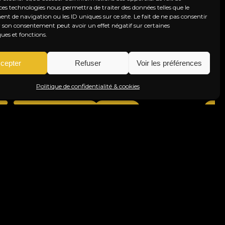
ces technologies nous permettra de traiter des données telles que le
 de navigation ou les ID uniques sur ce site. Le fait de ne pas consentir
r son consentement peut avoir un effet négatif sur certaines
P, ROCK, FUNK, DISCO
SALS
ques et fonctions.
ELMEL PROJECT
CAR
N. 18 SEP. 2026
SAM. 
cepter
Refuser
Voir les préférences
Info & Réservation
Politique de confidentialité & cookies