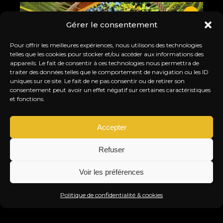
Gérer le consentement
Pour offrir les meilleures expériences, nous utilisons des technologies
telles que les cookies pour stocker et/ou accéder aux informations des
appareils. Le fait de consentir à ces technologies nous permettra de
traiter des données telles que le comportement de navigation ou les ID
uniques sur ce site. Le fait de ne pas consentir ou de retirer son
consentement peut avoir un effet négatif sur certaines caractéristiques
et fonctions.
Accepter
Refuser
FERMETURE ESTIVALE
UNE
Voir les préférences
MÊL
LE TITI TWISTER FAIT UNE PAUSE !
TI
JEU. 27 AOÛT. 2026
Politique de confidentialité & cookies
Info & Réservation
SAM