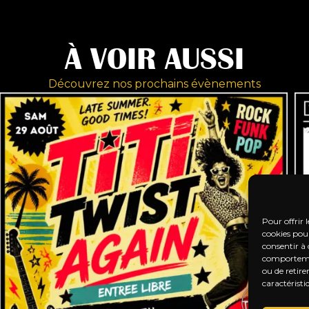
À VOIR AUSSI
Découvrez nos prochains évènements
Pour offrir 
cookies pour
consentir à 
comportement
ou de retire
caractéristi