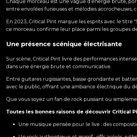
Chaque morceau est une vague d’énergie brute, porté
entre envolées furieuses et mélodies accrocheuses, cr
En 2023, Critical Pint marque les esprits avec le titre
ce morceau confirme leur place parmi les groupes de
Une présence scénique électrisante
Sur scène, Critical Pint livre des performances inten
dans une énergie brute et communicative.
Entre guitares rugissantes, basse grondante et batt
avec le public, offrant une ambiance électrique du déb
Que vous soyez un fan de rock puissant ou simplemen
Toutes les bonnes raisons de découvrir Critical P
Une musique pensée pour le live : des composit
Un rock authentique et massif : riffs acérés, rythm