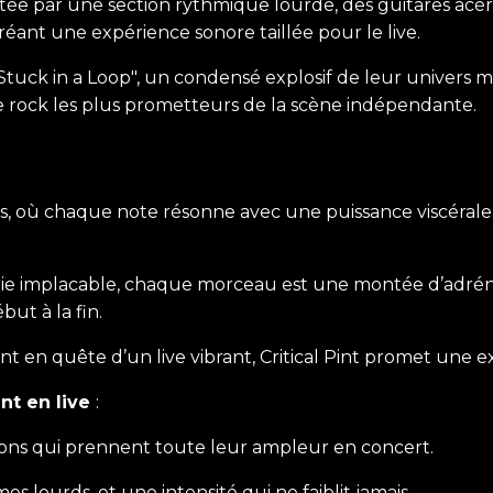
e par une section rythmique lourde, des guitares acérée
éant une expérience sonore taillée pour le live.
 "Stuck in a Loop", un condensé explosif de leur univers 
 rock les plus prometteurs de la scène indépendante.
ses, où chaque note résonne avec une puissance viscérale
erie implacable, chaque morceau est une montée d’adréna
ut à la fin.
t en quête d’un live vibrant, Critical Pint promet une
int en live
:
ions qui prennent toute leur ampleur en concert.
es lourds, et une intensité qui ne faiblit jamais.