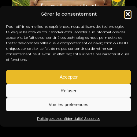
Gérer le consentement
Pour offrir les meilleures expériences, nous utilisons des technologies
telles que les cookies pour stocker et/ou accéder aux informations des
appareils. Le fait de consentir à ces technologies nous permettra de
traiter des données telles que le comportement de navigation ou les ID
uniques sur ce site. Le fait de ne pas consentir ou de retirer son
consentement peut avoir un effet négatif sur certaines caractéristiques
et fonctions.
Accepter
FERMETURE ESTIVALE
UNE
Refuser
MÊL
LE TITI TWISTER FAIT UNE PAUSE !
TI
Voir les préférences
JEU. 27 AOÛT. 2026
Info & Réservation
SAM
Politique de confidentialité & cookies