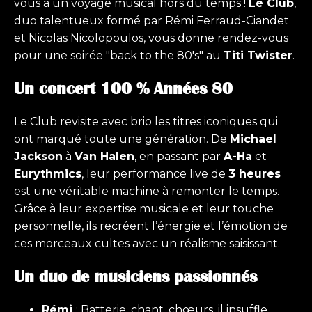
vous à un voyage musical hors du temps !
Le Club
,
duo talentueux formé par Rémi Ferraud-Ciandet
et Nicolas Nicolopoulos, vous donne rendez-vous
pour une soirée "back to the 80's" au
Titi Twister
.
Un concert 100 % Années 80
Le Club revisite avec brio les titres iconiques qui
ont marqué toute une génération. De
Michael
Jackson
à
Van Halen
, en passant par
A-Ha
et
Eurythmics
, leur performance live de
3 heures
est une véritable machine à remonter le temps.
Grâce à leur expertise musicale et leur touche
personnelle, ils recréent l’énergie et l’émotion de
ces morceaux cultes avec un réalisme saisissant.
Un duo de musiciens passionnés
Rémi
: Batterie, chant, chœurs, il insuffle