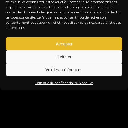
telles que les cookies pour stocker et/ou accéder aux informations des
appareils. Le fait de consentir à ces technologies nous permettra de
traiter des données telles que le comportement de navigation ou les ID
uniques sur ce site. Le fait de ne pas consentir ou de retirer son
consentement peut avoir un effet négatif sur certaines caractéristiques
et fonctions.
Accepter
Refuser
Voir les préférences
Politique de confidentialité & cookies
FERMETURE ESTIVALE
ROC
LE TITI TWISTER FAIT UNE PAUSE !
SO
JEU. 27 AOÛT. 2026
VEN
Info & Réservation