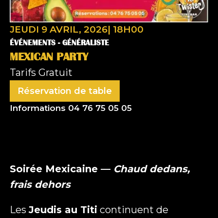
JEUDI 9 AVRIL, 2026
|
18H00
ÉVÉNEMENTS -
GÉNÉRALISTE
MEXICAN PARTY
Tarifs
Gratuit
Réservation de table
Nom
Informations 04 76 75 05 05
(Nécessaire)
Prénom
Soirée Mexicaine —
Chaud dedans,
frais dehors
Nom
Les
Jeudis au Titi
continuent de
E-mail
(Nécessaire)