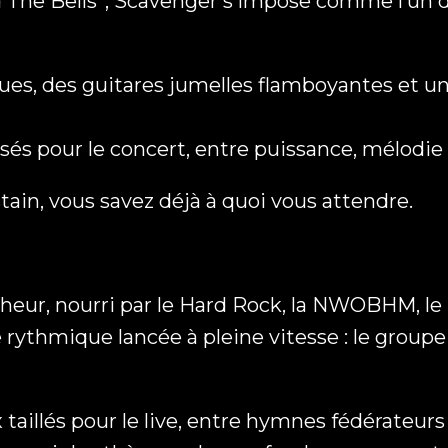
d The Bells”, Scavenger s’impose comme l’un d
ues, des guitares jumelles flamboyantes et un
nsés pour le concert, entre puissance, mélodie
tain, vous savez déjà à quoi vous attendre.
cheur, nourri par le Hard Rock, la NWOBHM, le
une rythmique lancée à pleine vitesse : le gro
taillés pour le live, entre hymnes fédérateurs