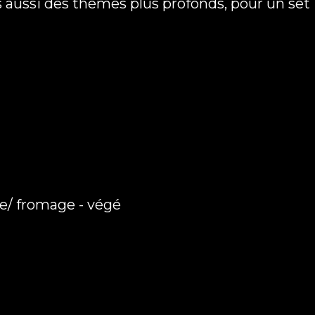
is aussi des thèmes plus profonds, pour un se
ie/ fromage - végé