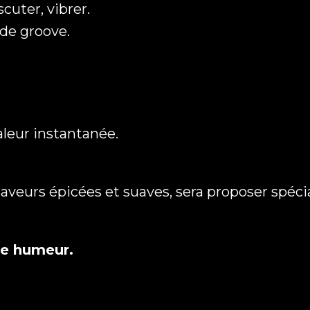
cuter, vibrer.
t de groove.
CAPTCHA
leur instantanée.
eurs épicées et suaves, sera proposer spécial
ne humeur.