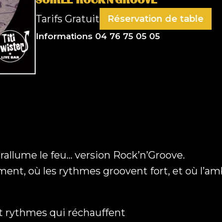
Tarifs
Gratuit
Réservation de table
Nom
Informations 04 76 75 05 05
(Nécessaire)
Prénom
Nom
E-mail
(Nécessaire)
Téléphone
r rallume le feu… version Rock’n’Groove.
nt, où les rythmes groovent fort, et où l’ambi
Message
(Nécessaire)
et rythmes qui réchauffent