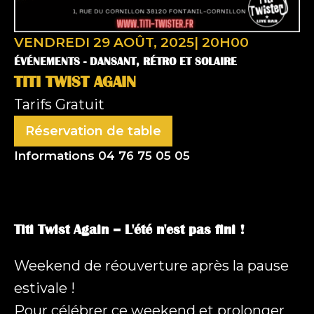
VENDREDI 29 AOÛT, 2025
|
20H00
ÉVÉNEMENTS -
DANSANT, RÉTRO ET SOLAIRE
TITI TWIST AGAIN
Tarifs
Gratuit
Réservation de table
Nom
Informations 04 76 75 05 05
(Nécessaire)
Prénom
Titi Twist Again – L'été n'est pas fini !
Weekend de réouverture après la pause
Nom
estivale !
E-mail
Pour célébrer ce weekend et prolonger
(Nécessaire)