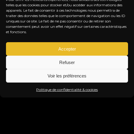
telles que les cookies pour stocker et/ou accéder aux informations des
appareils. Le fait de consentir à ces technologies nous permettra de
traiter des données telles que le comportement de navigation ou les ID
uniques sur ce site. Le fait de ne pas consentir ou de retirer son
consentement peut avoir un effet négatif sur certaines caractéristiques
et fonctions.
Accepter
FERMETURE ESTIVALE
ROC
LE TITI TWISTER FAIT UNE PAUSE !
SO
Refuser
JEU. 27 AOÛT. 2026
VEN
Voir les préférences
Info & Réservation
Politique de confidentialité & cookies