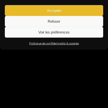
Accepter
Refuser
Voir les préférences
Politique de confidentialité & cookies
FERMETURE ESTIVALE
LE TITI TWISTER FAIT UNE PAUSE !
JEU. 06 AOÛT. 2026
Info & Réservation