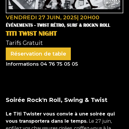
VENDREDI 27 JUIN, 2025
|
20H00
ÉVÉNEMENTS -
TWIST RÉTRO, SURF & ROCK'N ROLL
TITI TWIST NIGHT
Tarifs
Gratuit
Réservation de table
Nom
Informations 04 76 75 05 05
(Nécessaire)
Prénom
Soirée Rock'n Roll, Swing & Twist
Nom
Le Titi Twister vous convie à une soirée qui
vous transportera dans le temps.
Le 27 juin,
E-mail
(Nécessaire)
enfilez vos chaussures cirées, coiffez-vous à la