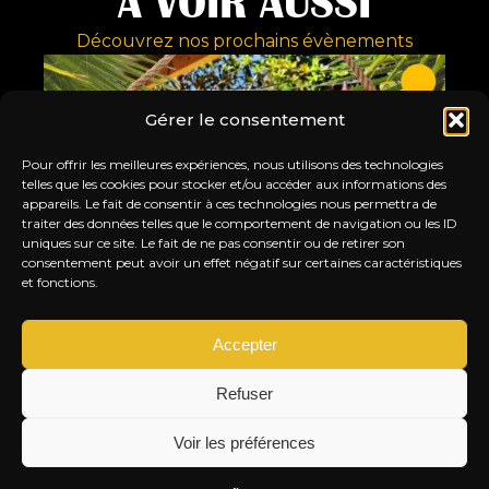
À VOIR AUSSI
Découvrez nos prochains évènements
Gérer le consentement
Pour offrir les meilleures expériences, nous utilisons des technologies
telles que les cookies pour stocker et/ou accéder aux informations des
appareils. Le fait de consentir à ces technologies nous permettra de
traiter des données telles que le comportement de navigation ou les ID
uniques sur ce site. Le fait de ne pas consentir ou de retirer son
consentement peut avoir un effet négatif sur certaines caractéristiques
et fonctions.
Accepter
Refuser
FERMETURE ESTIVALE
ROC
LE TITI TWISTER FAIT UNE PAUSE !
SO
Voir les préférences
JEU. 27 AOÛT. 2026
VEN