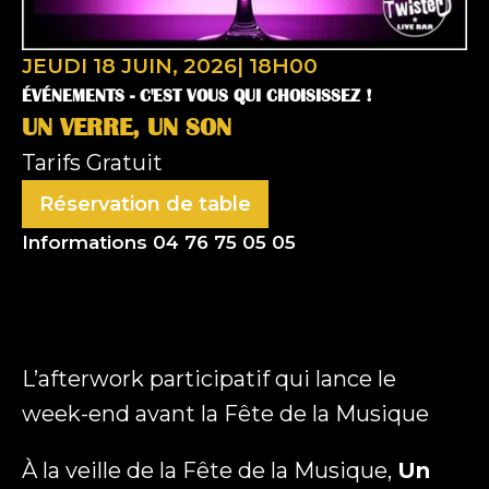
JEUDI 18 JUIN, 2026
|
18H00
ÉVÉNEMENTS -
C'EST VOUS QUI CHOISISSEZ !
UN VERRE, UN SON
Tarifs
Gratuit
Réservation de table
Nom
Informations 04 76 75 05 05
(Nécessaire)
Prénom
L’afterwork participatif qui lance le
week-end avant la Fête de la Musique
Nom
À la veille de la Fête de la Musique,
Un
E-mail
(Nécessaire)