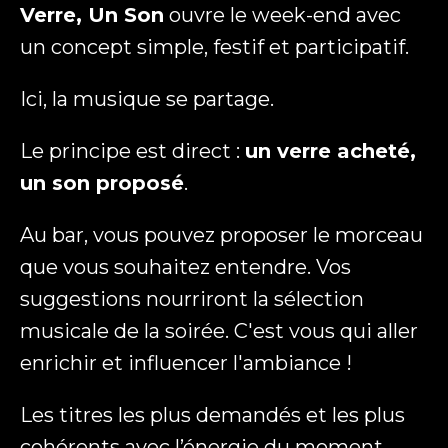
Verre, Un Son
ouvre le week-end avec
un concept simple, festif et participatif.
Téléphone
Ici, la musique se partage.
Le principe est direct :
un verre acheté,
un son proposé
.
Message
(Nécessaire)
Au bar, vous pouvez proposer le morceau
que vous souhaitez entendre. Vos
suggestions nourriront la sélection
musicale de la soirée. C'est vous qui aller
CAPTCHA
enrichir et influencer l'ambiance !
Les titres les plus demandés et les plus
cohérents avec l’énergie du moment