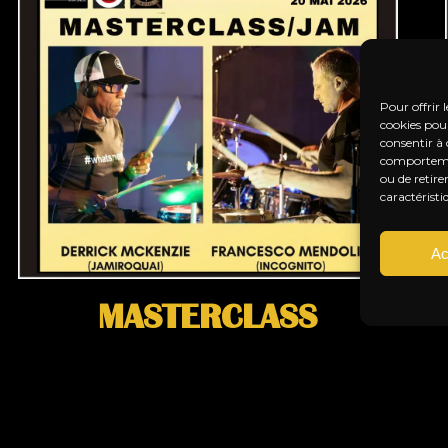
Pour offrir 
cookies pour
consentir à 
comportement
ou de retire
caractéristi
Ac
MASTERCLASS
BATTERIE/JAM
Publié le :
12 avril, 2026
Masterclass Batterie & Jam – Le mercredi 20