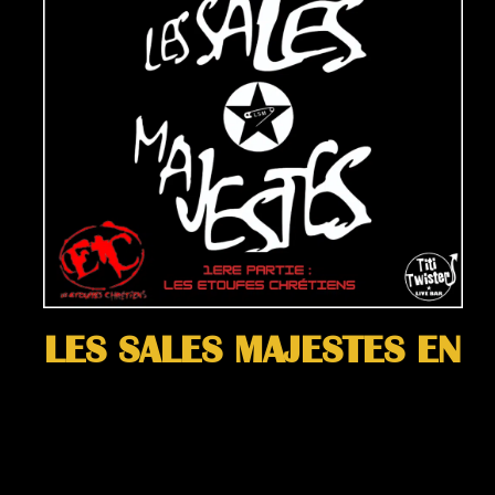
LES SALES MAJESTES EN
CONCERT
Publié le :
29 juillet, 2026
La tête de file du punk français débarque au